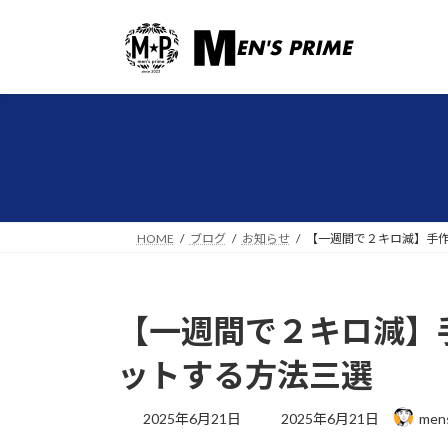
コ
ナ
ン
ビ
テ
ゲ
ン
ー
ツ
シ
へ
ョ
ス
ン
キ
に
ッ
移
プ
動
HOME
ブログ
お知らせ
【一週間で２キロ減】手
【一週間で２キロ減】
ットする方法三選
最
2025年6月21日
2025年6月21日
men
終