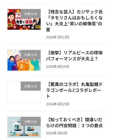
【残念な芸人】カジサック氏
お知らせ
「タモリさんはおもしろくな
い」大炎上“笑いの解像度”の
差
2026年5月13日
【衝撃】リアルピースの球場
お知らせ
パフォーマンスが大炎上？
2026年4月29日
【驚異のコラボ】丸亀製麺ド
お知らせ
ラゴンボールZコラボレポー
ト
2026年4月25日
【知っておくべき】間違いだ
お知らせ
らけの円安問題｜３つの要点
2026年2月6日