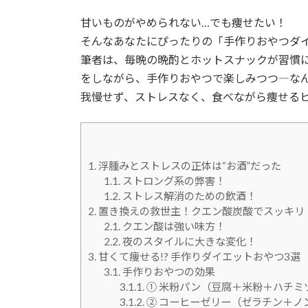
甘いものがやめられない…でも痩せたい！
そんなあなたにぴったりの「手作りおやつダ
筆者は、毎晩の晩酌とホットスナックが習慣
をしながら、手作りおやつで楽しみつつ―なん
我慢せず、ストレスなく、食べながら痩せる
1.
浮腫みとストレスの正体は“お酒”だった
1.1.
ストロング系の弊害！
1.2.
ストレス解消のための飲酒！
2.
置き換えの救世主！クエン酸炭酸でスッキリ
2.1.
クエン酸は強い味方！
2.2.
夜のスタイルに大きな変化！
3.
甘くて痩せる!? 手作りダイエットおやつ3選
3.1.
手作りおやつの効果
3.1.1.
① 米粉パン（豆腐＋米粉＋ハチミ
3.1.2.
② コーヒーゼリー（ゼラチン＋ノ