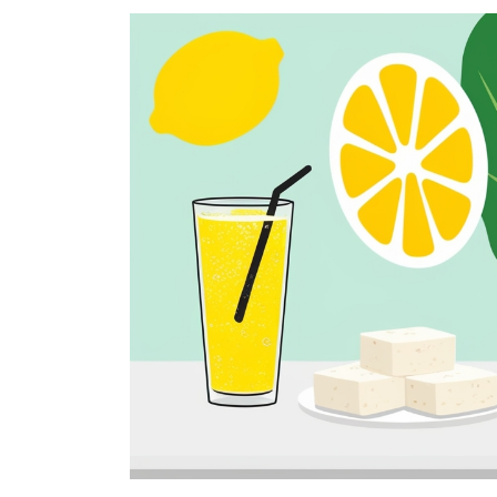
更
新
日
時
: