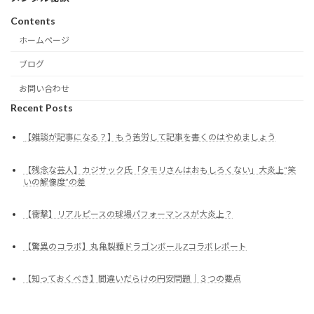
Contents
ホームページ
ブログ
お問い合わせ
Recent Posts
【雑談が記事になる？】もう苦労して記事を書くのはやめましょう
【残念な芸人】カジサック氏「タモリさんはおもしろくない」大炎上“笑
いの解像度”の差
【衝撃】リアルピースの球場パフォーマンスが大炎上？
【驚異のコラボ】丸亀製麺ドラゴンボールZコラボレポート
【知っておくべき】間違いだらけの円安問題｜３つの要点