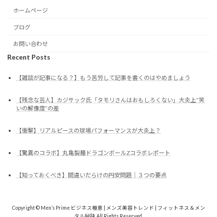
ホームページ
ブログ
お問い合わせ
Recent Posts
【雑談が記事になる？】もう苦労して記事を書くのはやめましょう
【残念な芸人】カジサック氏「タモリさんはおもしろくない」大炎上“笑
いの解像度”の差
【衝撃】リアルピースの球場パフォーマンスが大炎上？
【驚異のコラボ】丸亀製麺ドラゴンボールZコラボレポート
【知っておくべき】間違いだらけの円安問題｜３つの要点
Copyright © Men’s Prime ビジネス極意 | メンズ美容トレンド | フィットネス＆メン
タル秘訣 All Rights Reserved.