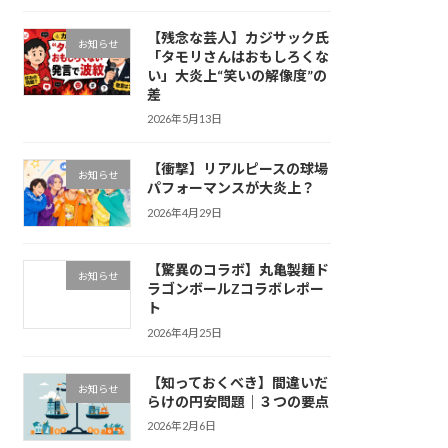
【残念な芸人】カジサック氏
お知らせ
「タモリさんはおもしろくな
い」大炎上“笑いの解像度”の
差
2026年5月13日
【衝撃】リアルピースの球場
お知らせ
パフォーマンスが大炎上？
2026年4月29日
【驚異のコラボ】丸亀製麺ド
お知らせ
ラゴンボールZコラボレポー
ト
2026年4月25日
【知っておくべき】間違いだ
お知らせ
らけの円安問題｜３つの要点
2026年2月6日