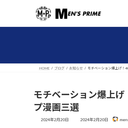
コ
ナ
ン
ビ
テ
ゲ
ン
ー
ツ
シ
へ
ョ
ス
ン
キ
に
ッ
移
プ
動
HOME
ブログ
お知らせ
モチベーション爆上げ！4
モチベーション爆上げ
プ漫画三選
最
2024年2月20日
2024年2月20日
men
終