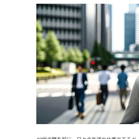
更
新
日
時
: